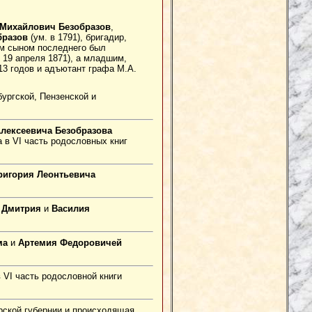
Михайлович Безобразов
,
бразов
(ум. в 1791), бригадир,
им сыном последнего был
- 19 апреля 1871), а младшим,
13 годов и адъютант графа М.А.
бургской, Пензенской и
лексеевича Безобразова
а в VI часть родословных книг
ригория Леонтьевича
й
Дмитрия
и
Василия
ма
и
Артемия Федоровичей
в VI часть родословной книги
рской губернии и происходящая