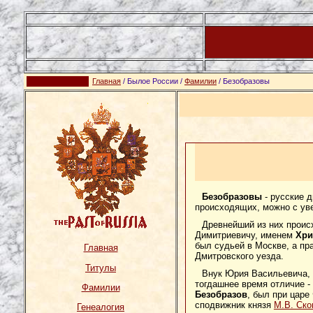
Главная
/ Былое России /
Фамилии
/ Безобразовы
Безобразовы
- русские 
происходящих, можно с уве
Древнейший из них проис
Димитриевичу, именем
Хри
был судьей в Москве, а пр
Главная
Дмитровского уезда.
Титулы
Внук Юрия Васильевича,
тогдашнее время отличие -
Фамилии
Безобразов
, был при царе
сподвижник князя
М.В. Ско
Генеалогия