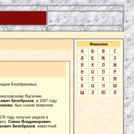
Фамилии
А
Б
В
Г
Д
Е
Ж
З
И
К
Л
М
Н
О
П
Р
С
Т
У
Ф
родов Безобразовых,
Х
Ц
Ч
Ш
Щ
Э
Ю
Я
ю московскому Василию
евич Безобразов
, в 1507 году
разова
, был сыном боярским
576 году получил редкое в
 его,
Семен Владимирович
рович Безобразов
, известный