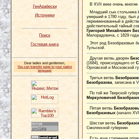
В XVII веке очень многи
ГенАрабески
Младший сын стольника 
Источники
умерший в 1780 году, был 
переименованный в действи
действительный тайный сов
Григорий Михайлович Бе
Милорадовича, с 1829 года
Поиск
Этот род Безобразовых бы
Гостевая книга
Тульской.
Другая ветвь дворян
Без
(1684), происходящего от
С
Dear ladies and gentlemen,
You can transfer page to your native
Орловской и Московской гу
language
Третья ветвь
Безобразо
Безобразова
, записана в 
По той же Тверской губер
Меркуловичей Безобразо
Пятая ветвь
Безобразов
Безобразовых
(начало XVI
Шестая ветвь
Безобразо
Смоленской губернии.
Есть еще старинная отра