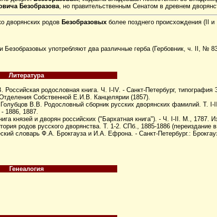
овича Безобразова
, но правительственным Сенатом в древнем дворянс
ько дворянских родов
Безобразовых
более позднего происхождения (II и I
Безобразовых употребляют два различные герба (Гербовник, ч. II, № 83,
Литература
. Российская родословная книга. Ч. I-IV. - Санкт-Петербург, типография Э
 Отделения Собственной Е.И.В. Канцелярии (1857).
Голубцов В.В. Родословный сборник русских дворянских фамилий. Т. I-II
- 1886, 1887.
га князей и дворян российских ("Бархатная книга"). - Ч. I-II. М., 1787. 
тория родов русского дворянства. Т. 1-2. СПб., 1885-1886 (переиздание в
кий словарь Ф.А. Брокгауза и И.А. Ефрона. - Санкт-Петербург.: Брокгау
Генеалогия