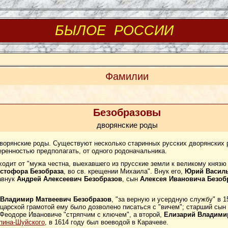
БЫЛОЕ РОССИИ
Фамилии
Безобразовы
дворянские роды
дворянские роды. Существуют несколько старинных русских дворянских 
ренностью предполагать, от одного родоначальника.
ходит от "мужа честна, выехавшего из прусские земли к великому княз
стофора Безобраза
, во св. крещении Михаила". Внук его,
Юрий Василь
авнук
Андрей Алексеевич Безобразов
, сын
Алексея Ивановича Безоб
Владимир Матвеевич Безобразов
, "за верную и усердную службу" в 1
 царской грамотой ему было дозволено писаться с "вичем"; старший сын
 Феодоре Ивановиче "стряпчим с ключем", а второй,
Елизарий Владими
пина-Шуйского
, в 1614 году был воеводой в Карачеве.