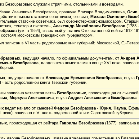
е из Безобразовых служили стряпчими, стольниками и воеводами.
Ивана Ивановича Безобразова, правнука Елизара Владимировича,
Осип 
действительным статским советником; его сын,
Михаил Осипович Безо
тельные статские советники, был обер-истер-кригс-комиссаром. Старш
етник, сенатор и писатель,
Александр Михайлович Безобразов
(1783 
зобразов
(ум. в 1854), известный участник Отечественной войны 1812-18
 состоял московским гражданским губернатором.
л записан в VI часть родословных книг губерний: Московской, С.-Петер
образовых
, ведущая начало, по официальным документам, от
Андрея А
емена Безобразова
, владевшего поместьями в конце XVI века, записан
берний.
вых
, ведущая начало от
Александра Еремеевича Безобразова
, внука
Г
VI часть родословной книги Тверской губернии.
нии записана четвертая ветвь
Безобразовых
, происходящая от сынове
вых
,
Меркула Алексеевича
, внука
Андрея Алексеевича Безобразова
.
ых
ведет начало от сыновей
Федора Безобразова
-
Юрия
,
Наума
,
Ефи
I века), записана в VI часть родословной книги Саратовской губернии.
вых
, происходящая от рейтара
Гаврилы Безобразова
(1677), записана 
сль дворян
Безобразовых
, издавна владевшая поместьями во Владими