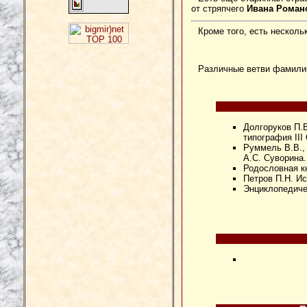
от стряпчего
Ивана Роман
Кроме того, есть нескол
Различные ветви фамилии 
Долгоруков П.В
типография III
Руммель В.В., 
А.С. Суворина. 
Родословная кни
Петров П.Н. Ис
Энциклопедичес