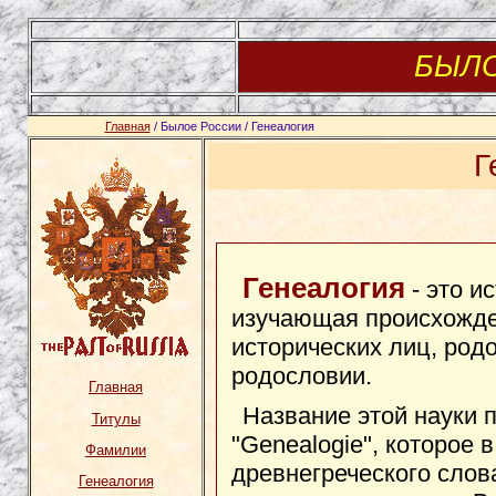
БЫЛ
Главная
/ Былое России / Генеалогия
Г
Генеалогия
- это и
изучающая происхожде
исторических лиц, род
родословии.
Главная
Название этой науки 
Титулы
"Genealogie", которое 
Фамилии
древнегреческого слова
Генеалогия