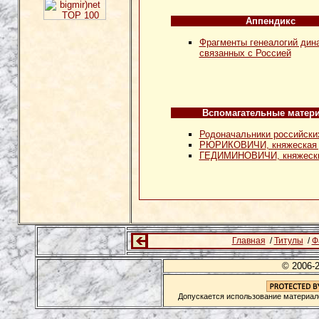
Аппендикс
Фрагменты генеалогий дина
связанных с Россией
Вспомагательные матер
Родоначальники российск
РЮРИКОВИЧИ
, княжеская
ГЕДИМИНОВИЧИ
, княжеск
Главная
/
Титулы
/
Ф
© 2006-
Допускается использование материало