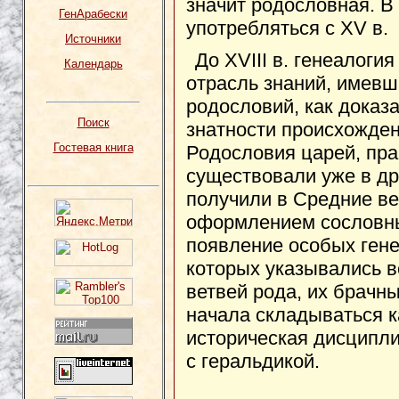
значит родословная. В
ГенАрабески
употребляться с XV в.
Источники
До XVIII в. генеалоги
Календарь
отрасль знаний, имев
родословий, как доказ
Поиск
знатности происхожден
Гостевая книга
Родословия царей, пра
существовали уже в др
получили в Средние ве
оформлением сословны
появление особых гене
которых указывались в
ветвей рода, их брачны
начала складываться к
историческая дисципли
с геральдикой.