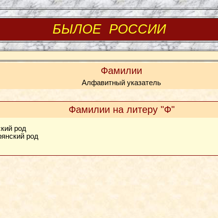
БЫЛОЕ РОССИИ
Фамилии
Алфавитный указатель
Фамилии на литеру "Ф"
ский род
рянский род