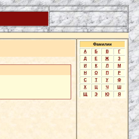
Фамилии
А
Б
В
Г
Д
Е
Ж
З
И
К
Л
М
Н
О
П
Р
С
Т
У
Ф
Х
Ц
Ч
Ш
Щ
Э
Ю
Я