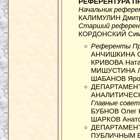
РЕФЕРЕНТУРА П
Начальник рефер
КАЛИМУЛИН Дмитр
Старший референ
КОРДОНСКИЙ Симо
Референты Пр
АНЧИШКИНА Ол
КРИВОВА Натал
МИШУСТИНА Ла
ШАБАНОВ Ярос
ДЕПАРТАМЕН
АНАЛИТИЧЕС
Главные совет
БУБНОВ Олег 
ШАРКОВ Анатол
ДЕПАРТАМЕНТ
ПУБЛИЧНЫМ 