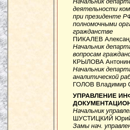
Начальник департ
деятельности ком
при президенте Р
полномочными орг
гражданстве
ПИКАЛЕВ Александ
Начальник департ
вопросам граждан
КРЫЛОВА Антонина
Начальник департ
аналитической р
ГОЛОВ Владимир С
УПРАВЛЕНИЕ ИН
ДОКУМЕНТАЦИО
Начальник управле
ШУСТИЦКИЙ Юрий 
Замы нач. управле