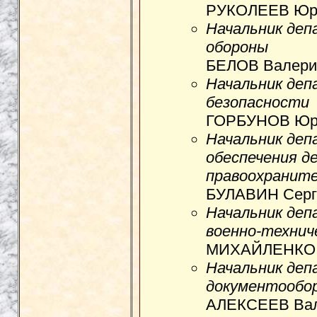
РУКОЛЕЕВ Юри
Начальник деп
обороны
БЕЛОВ Валерий
Начальник деп
безопасности
ГОРБУНОВ Юри
Начальник деп
обеспечения д
правоохраните
БУЛАВИН Серге
Начальник деп
военно-технич
МИХАЙЛЕНКО А
Начальник деп
документообо
АЛЕКСЕЕВ Вал