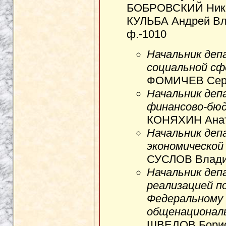
БОБРОВСКИЙ Никол
КУЛЬБА Андрей Вла
ф.-1010
Начальник деп
социальной сф
ФОМИЧЕВ Серг
Начальник деп
финансово-бю
КОНЯХИН Анат
Начальник деп
экономической
СУСЛОВ Влади
Начальник деп
реализацией п
Федеральному
общенационал
ШВЕДОВ Борис