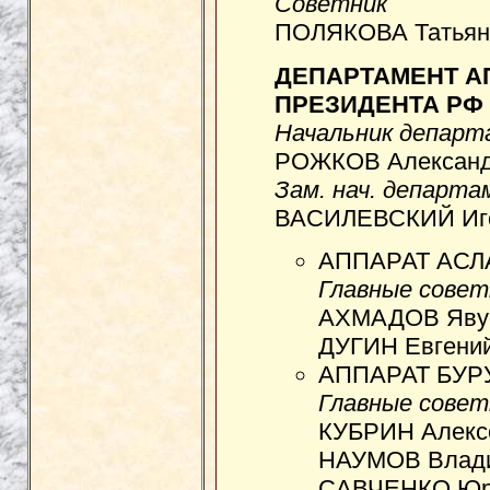
Советник
ПОЛЯКОВА Татьяна
ДЕПАРТАМЕНТ А
ПРЕЗИДЕНТА РФ
Начальник депар
РОЖКОВ Александр
Зам. нач. департ
ВАСИЛЕВСКИЙ Иго
АППАРАТ АСЛ
Главные совет
АХМАДОВ Явус
ДУГИН Евгений
АППАРАТ БУРУ
Главные совет
КУБРИН Алексе
НАУМОВ Влади
САВЧЕНКО Юри