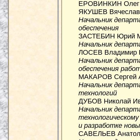
ЕРОВИНКИН Олег А
ЯКУШЕВ Вячеслав 
Начальник департ
обеспечения
ЗАСТЕБИН Юрий М
Начальник департ
ЛОСЕВ Владимир В
Начальник департ
обеспечения рабо
МАКАРОВ Сергей А
Начальник депар
технологий
ДУБОВ Николай Ив
Начальник департ
технологическому
и разработке нов
САВЕЛЬЕВ Анатоли