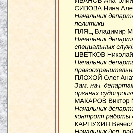
ИВАНОВ Анатолий 
СИВОВА Нина Алек
Начальник департ
политики
ПЛЯЦ Владимир Ми
Начальник департ
специальных служ
ЦВЕТКОВ Николай 
Начальник департ
правоохранительн
ПЛОХОЙ Олег Анат
Зам. нач. департа
органах судопрои
МАКАРОВ Виктор М
Начальник департ
контроля работы 
КАРПУХИН Вячесла
Начальник деп. ра