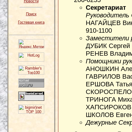
Новости
Секретариат
Руководитель
Поиск
НАГАЙЦЕВ Вик
Гостевая книга
910-1100
Заместители 
ДУБИК Сергей 
РЕНЕВ Владим
Помощники ру
АНОШКИН Алек
ГАВРИЛОВ Вас
ЕРШОВА Татьян
СКОРОСПЕЛОВ 
ТРИНОГА Миха
ХАПСИРОКОВ К
ШКОЛОВ Евген
Дежурные Сек