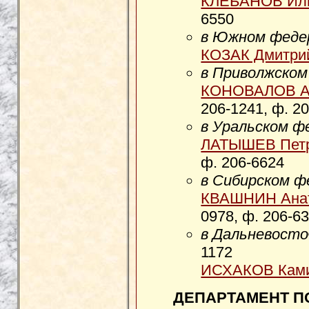
КЛЕБАНОВ Иль
6550
в Южном феде
КОЗАК Дмитри
в Приволжском
КОНОВАЛОВ Ал
206-1241, ф. 2
в Уральском ф
ЛАТЫШЕВ Петр
ф. 206-6624
в Сибирском ф
КВАШНИН Анат
0978, ф. 206-6
в Дальневосто
1172
ИСХАКОВ Ками
ДЕПАРТАМЕНТ П