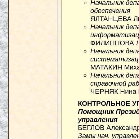
Начальник деп
обеспечения
ЯЛТАНЦЕВА Лю
Начальник деп
информатизац
ФИЛИППОВА Ла
Начальник деп
систематизац
МАТАКИН Михаи
Начальник деп
справочной ра
ЧЕРНЯК Нина 
КОНТРОЛЬНОЕ У
Помощник Презид
управления
БЕГЛОВ Александр 
Замы нач. управле