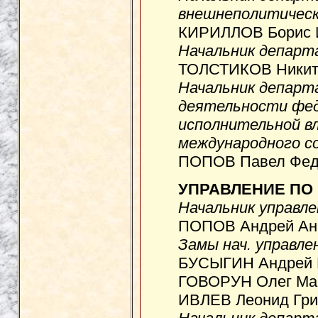
внешнеполитичес
КИРИЛЛОВ Борис И
Начальник департ
ТОЛСТИКОВ Никита
Начальник департ
деятельности фед
исполнительной в
международного с
ПОПОВ Павел Федо
УПРАВЛЕНИЕ ПО
Начальник управле
ПОПОВ Андрей Ана
Замы нач. управле
БУСЫГИН Андрей Е
ГОВОРУН Олег Мар
ИВЛЕВ Леонид Гри