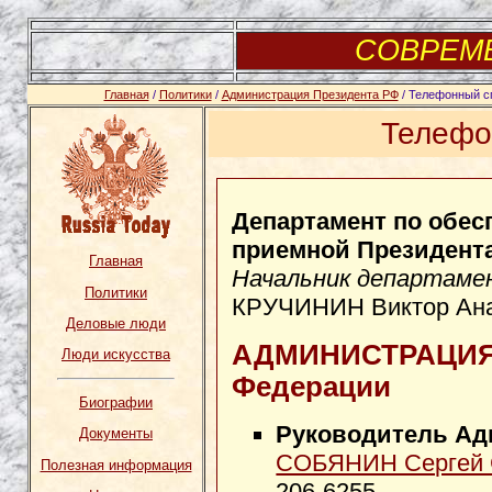
СОВРЕМ
Главная
/
Политики
/
Администрация Президента РФ
/ Телефонный с
Телефо
Департамент по обес
приемной Президент
Главная
Начальник департаме
Политики
КРУЧИНИН Виктор Ана
Деловые люди
АДМИНИСТРАЦИЯ 
Люди искусства
Федерации
Биографии
Руководитель Ад
Документы
СОБЯНИН Сергей 
Полезная информация
206-6255