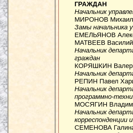
ГРАЖДАН
Начальник управле
МИРОНОВ Михаил 
Замы начальника 
ЕМЕЛЬЯНОВ Алекс
МАТВЕЕВ Василий 
Начальник департ
граждан
КОРЯШКИН Валери
Начальник департ
РЕПИН Павел Хари
Начальник департ
программно-техни
МОСЯГИН Владимир
Начальник департ
корреспонденции 
СЕМЕНОВА Галина 