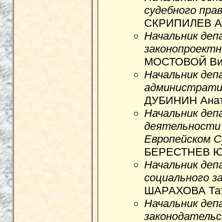
судебного пра
СКРИПИЛЕВ Ал
Начальник де
законопроект
МОСТОВОЙ Вик
Начальник деп
администрати
ДУБИНИН Анат
Начальник деп
деятельности 
Европейском С
БЕРЕСТНЕВ Юр
Начальник деп
социального з
ШАРАХОВА Тат
Начальник де
законодатель