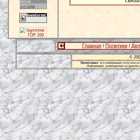
связа
Главная
/
Политики
/
Дел
© 20
Примечание:
вся информация получена из 
Информация, размещенная на данном с