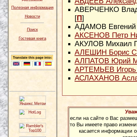
АВДЕЕВ Александ
Полезная информация
АВЕРЧЕНКО Влади
[
П
]
Новости
АДАМОВ Евгений О
Поиск
АКСЕНОВ Петр Н
Гостевая книга
АКУЛОВ Михаил Па
АЛЕШИН Борис С
Translate this page into:
АЛПАТОВ Юрий М
АРТЕМЬЕВ Игорь
АСЛАХАНОВ Асла
Уваж
если на сайте о Вас разме
то Вы имеете право измени
касается информации о