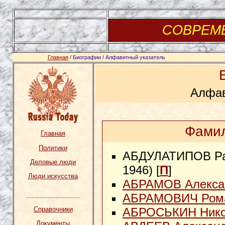
СОВРЕМ
Главная
/ Биографии / Алфавитный указатель
Алфав
Фамил
Главная
Политики
АБДУЛАТИПОВ Рам
Деловые люди
1946) [
П
]
Люди искусства
АБРАМОВ Алексан
АБРАМОВИЧ Рома
Справочники
АБРОСЬКИН Нико
Документы