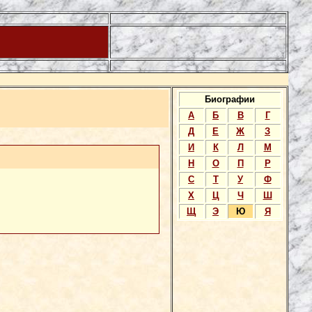
Биографии
А
Б
В
Г
Д
Е
Ж
З
И
К
Л
М
Н
О
П
Р
С
Т
У
Ф
Х
Ц
Ч
Ш
Щ
Э
Ю
Я