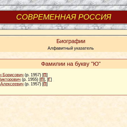
СОВРЕМЕННАЯ РОССИЯ
Биографии
Алфавитный указатель
Фамилии на букву "Ю"
 Борисович
(р. 1957) [
П
]
икторович
(р. 1955) [
П
], [
Г
]
Алексеевич
(р. 1957) [
П
]