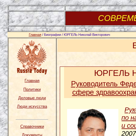
СОВРЕМ
Главная
/ Биографии / ЮРГЕЛЬ Николай Викторович
ЮРГЕЛЬ Н
Главная
Руководитель Феде
Политики
сфере здравоохран
Деловые люди
Люди искусства
Рук
по н
и со
Справочники
2007
Документы