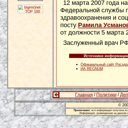
12 марта 2007 года н
Федеральной службы п
здравоохранения и соц
посту
Рамила Усмано
от должности 5 марта 2
Заслуженный врач РФ
Источники информаци
Официальный сайт Росздр
ИА REGNUM
Главная
/
Политики
/
Дел
© 20
Примечание:
вся информация получена из 
Информация, размещенная на данном с