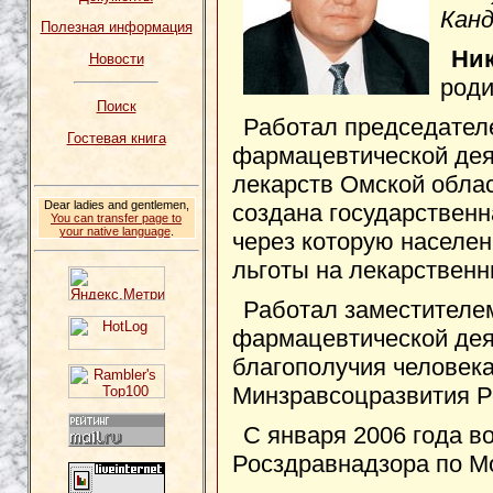
Канд
Полезная информация
Ни
Новости
роди
Поиск
Работал председател
Гостевая книга
фармацевтической дея
лекарств Омской облас
Dear ladies and gentlemen,
создана государствен
You can transfer page to
your native language
.
через которую населе
льготы на лекарственн
Работал заместителе
фармацевтической дея
благополучия человека
Минзравсоцразвития Р
С января 2006 года в
Росздравнадзора по Мо