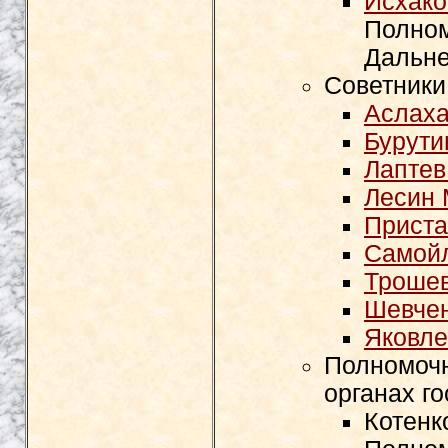
Исхако
Полном
Дальне
Советники
Аслаха
Бурути
Лаптев
Лесин
Приста
Самойл
Трошев
Шевчен
Яковле
Полномочн
органах г
Котенк