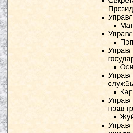
Секрет
Презид
Управл
Ман
Управл
Поп
Управл
госуда
Оси
Управл
служб
Кар
Управл
прав г
Жуй
Управл