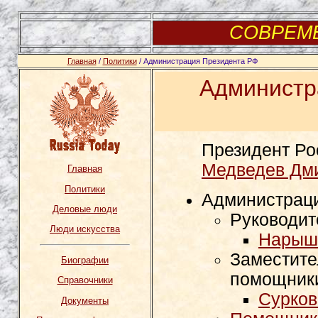
СОВРЕМ
Главная
/
Политики
/ Администрация Президента РФ
Администр
Президент Ро
Медведев Дми
Главная
Политики
Администрац
Деловые люди
Руководит
Люди искусства
Нарышк
Заместите
Биографии
помощник
Справочники
Сурков
Документы