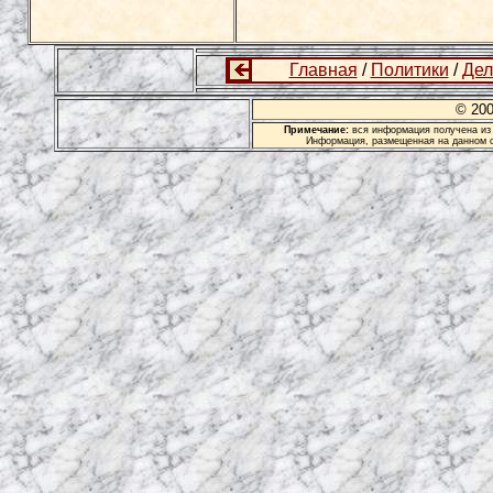
Главная
/
Политики
/
Дел
© 20
Примечание:
вся информация получена из 
Информация, размещенная на данном с