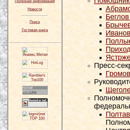
Помощник
Полезная информация
Абрамо
Новости
Беглов
Поиск
Брычев
Гостевая книга
Иванов
Поллы
Приход
Ястрже
Пресс-сек
Громов
Руководит
Щеголе
Полномочн
федеральн
Полтав
Полном