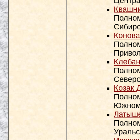
Центра
Квашни
Полном
Сибирс
Конова
Полном
Привол
Клебан
Полном
Северо
Козак 
Полном
Южном
Латыше
Полном
Уральс