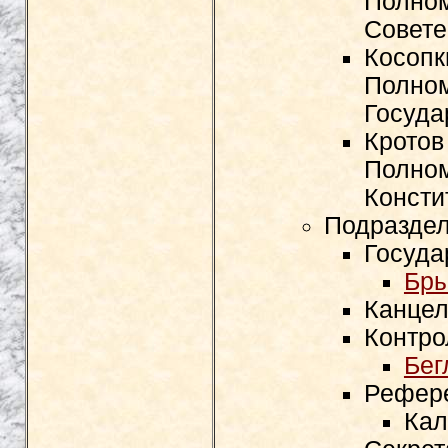
Полном
Совете
Косопк
Полном
Госуда
Кротов
Полном
Консти
Подразде
Госуда
Бры
Канцел
Контро
Бег
Рефере
Кал