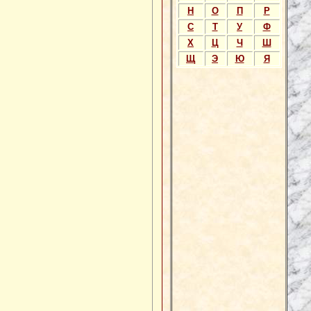
Н
О
П
Р
С
Т
У
Ф
Х
Ц
Ч
Ш
Щ
Э
Ю
Я