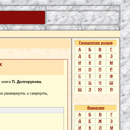
Генеалогия родов
А
Б
В
Г
Д
Е
Ж
З
И
К
Л
М
х
Н
О
П
Р
С
Т
У
Ф
з книги
П. Долгорукова.
Х
Ц
Ч
Ш
Щ
Э
Ю
Я
о развернуть и свернуть,
Фамилии
А
Б
В
Г
Д
Е
Ж
З
И
К
Л
М