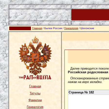
Главная
/ Былое России /
Генеалогия
/ Шехонские
Далее приводится поколе
Российская родословная 
Отсканированные страни
нажав на верх вкладки.
Главная
Страница № 182
Титулы
Фамилии
Генеалогия