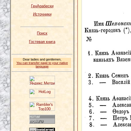
ГенАрабески
Источники
Поиск
Гостевая книга
Dear ladies and gentlemen,
You can transfer page to your native
language