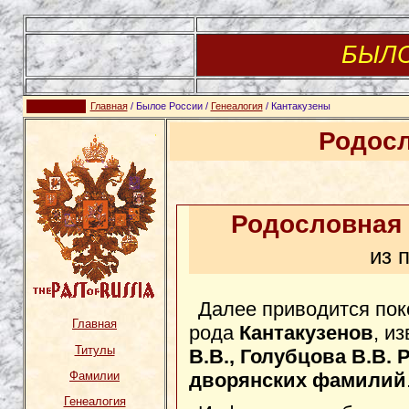
БЫЛ
Главная
/ Былое России /
Генеалогия
/ Кантакузены
Родос
Родословная 
из 
Далее приводится пок
Главная
рода
Кантакузенов
, и
Титулы
В.В., Голубцова В.В.
дворянских фамилий
Фамилии
Генеалогия