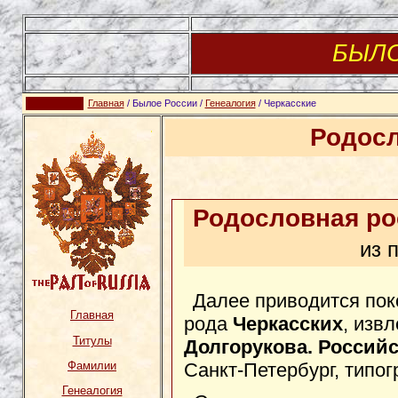
БЫЛ
Главная
/ Былое России /
Генеалогия
/ Черкасские
Родос
Родословная ро
из 
Далее приводится пок
Главная
рода
Черкасских
, изв
Титулы
Долгорукова. Российс
Санкт-Петербург, типог
Фамилии
Генеалогия