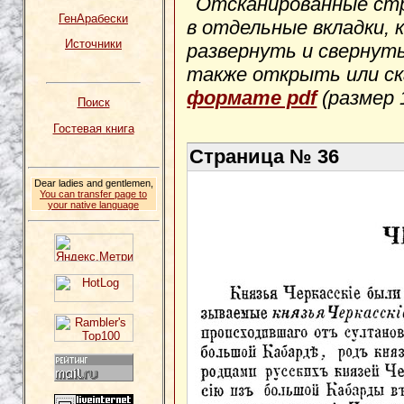
Отсканированные ст
ГенАрабески
в отдельные вкладки, 
Источники
развернуть и свернуть
также открыть или с
формате pdf
(размер 1
Поиск
Гостевая книга
Страница № 36
Dear ladies and gentlemen,
You can transfer page to
your native language