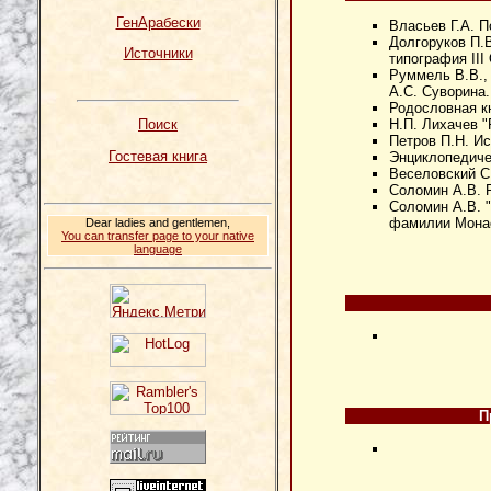
ГенАрабески
Власьев Г.А. 
Долгоруков П.В
Источники
типография III
Руммель В.В., 
А.С. Суворина. 
Родословная кни
Н.П. Лихачев "
Поиск
Петров П.Н. Ис
Гостевая книга
Энциклопедичес
Веселовский С
Соломин А.В. 
Соломин А.В. "
фамилии Монаст
Dear ladies and gentlemen,
You can transfer page to your native
language
П