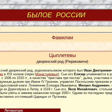
БЫЛОЕ РОССИИ
ы
Фамилии
Цыплетевы
дворянский род (Рюриковичи)
сский дворянский род, родоначальником которого был
Иван Дмитриеви
ка
в XIX колене (через
Монастыревых
). Сын его
Елизар
упоминается в р
с 1506 по 1533 гг., в качестве "пристава при послах", дьяка, участника 
умным дьяком при Иване IV Грозном, управлял Посольским приказом и в
родословной книги. Племянник Елизара Ивановича,
Михаил Андреевич
,
е из Дорогобужа в Литву, в 1519 г. Сын его,
Яков Михайлович
, стольни
 были убиты в зимнем казанском походе 1550 г. Одним из последних пр
жественно отстоявший Царицын от Пугачева.
Литература