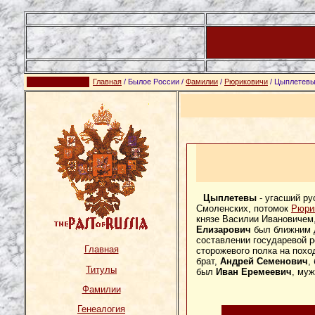
Главная
/ Былое России /
Фамилии
/
Рюриковичи
/ Цыплетев
Цыплетевы
- угасший ру
Смоленских, потомок
Рюри
князе Василии Ивановичем, 
Елизарович
был ближним д
составлении государевой 
Главная
сторожевого полка на поход
брат,
Андрей Семенович
,
Титулы
был
Иван Еремеевич
, му
Фамилии
Генеалогия