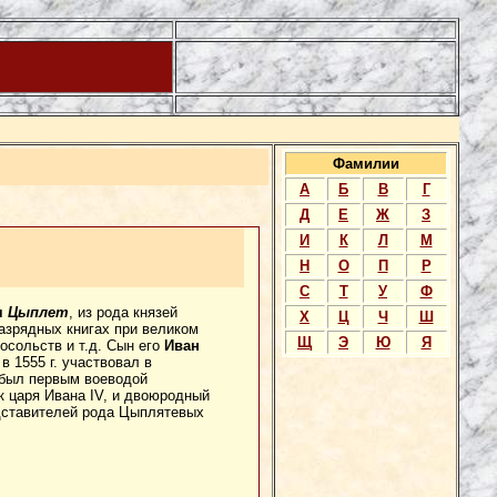
Фамилии
А
Б
В
Г
Д
Е
Ж
З
И
К
Л
М
Н
О
П
Р
С
Т
У
Ф
ч
Цыплет
, из рода князей
Х
Ц
Ч
Ш
азрядных книгах при великом
Щ
Э
Ю
Я
посольств и т.д. Сын его
Иван
 1555 г. участвовал в
 был первым воеводой
к царя Ивана IV, и двоюродный
едставителей рода Цыплятевых