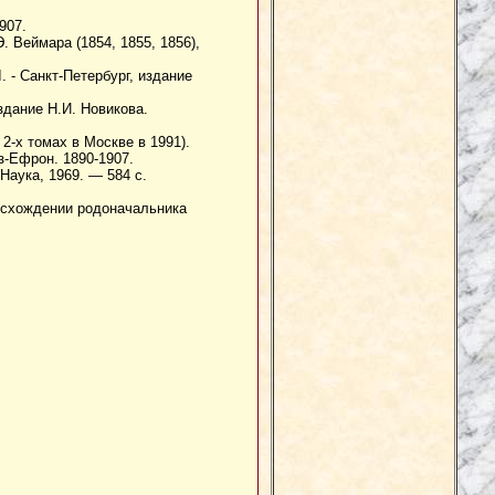
907.
. Веймара (1854, 1855, 1856),
. - Санкт-Петербург, издание
Издание Н.И. Новикова.
 2-х томах в Москве в 1991).
з-Ефрон. 1890-1907.
аука, 1969. — 584 с.
оисхождении родоначальника