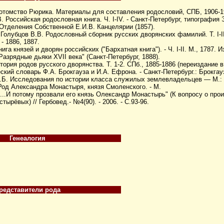
Потомство Рюрика. Материалы для составления родословий, СПБ, 1906-1
. Российская родословная книга. Ч. I-IV. - Санкт-Петербург, типография Э
 Отделения Собственной Е.И.В. Канцелярии (1857).
Голубцов В.В. Родословный сборник русских дворянских фамилий. Т. I-II
- 1886, 1887.
га князей и дворян российских ("Бархатная книга"). - Ч. I-II. М., 1787. 
Разрядные дьяки XVII века" (Санкт-Петербург, 1888).
тория родов русского дворянства. Т. 1-2. СПб., 1885-1886 (переиздание в
кий словарь Ф.А. Брокгауза и И.А. Ефрона. - Санкт-Петербург.: Брокгау
.Б. Исследования по истории класса служилых землевладельцев — М.: Н
Род Александра Монастыря, князя Смоленского. - М.
...И потому прозвали его князь Олександр Монастырь" (К вопросу о пр
ырёвых) // Гербовед.- №4(90). - 2006. - С.93-96.
Генеалогия
редставители рода