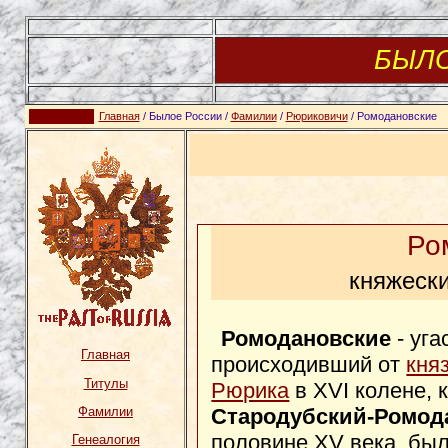
БЫЛ
Главная
/ Былое России /
Фамилии
/
Рюриковичи
/ Ромодановские
Ро
княжески
Ромодановские
- уга
Главная
происходивший от
кня
Титулы
Рюрика
в XVI колене, 
Стародубский-Ромод
Фамилии
половине XV века, бы
Генеалогия