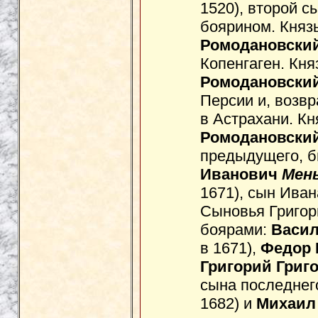
1520), второй с
боярином. Княз
Ромодановски
Копенгаген. Кн
Ромодановски
Персии и, возв
в Астрахани. К
Ромодановски
предыдущего, б
Иванович
Мен
1671), сын Ива
Сыновья Григор
боярами:
Васил
в 1671),
Федор 
Григорий Григ
сына последнег
1682) и
Михаил