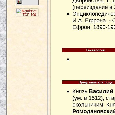
дворянства. Т. 1
(переиздание в 
Энциклопедичес
И.А. Ефрона. - 
Ефрон. 1890-19
Генеалогия
Представители рода
Князь
Василий
(ум. в 1512), с
окольничим. Кн
Ромодановски