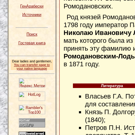
Ромодановских.
ГенАрабески
Источники
Род князей Ромоданов
1798 году император П
Николаю Ивановичу
Поиск
мать которого была из
Гостевая книга
принять эту фамилию 
Ромодановским-Лод
Dear ladies and gentlemen,
в 1871 году.
You can transfer page to
your native language
Литература
Власьев Г.А. П
для составлени
Князь П. Долго
(1840);
Петров П.Н. Ист