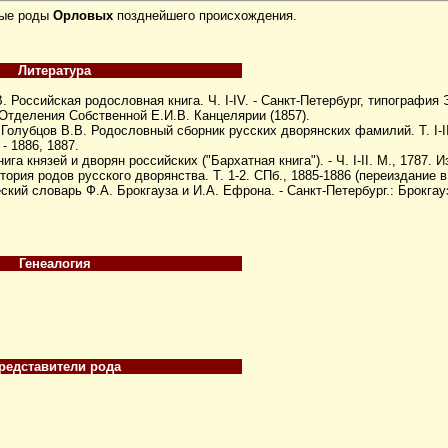
ные роды
Орловых
позднейшего происхождения.
Литература
. Российская родословная книга. Ч. I-IV. - Санкт-Петербург, типография Э
 Отделения Собственной Е.И.В. Канцелярии (1857).
Голубцов В.В. Родословный сборник русских дворянских фамилий. Т. I-II
- 1886, 1887.
га князей и дворян российских ("Бархатная книга"). - Ч. I-II. М., 1787. 
тория родов русского дворянства. Т. 1-2. СПб., 1885-1886 (переиздание в
кий словарь Ф.А. Брокгауза и И.А. Ефрона. - Санкт-Петербург.: Брокгау
Генеалогия
редставители рода