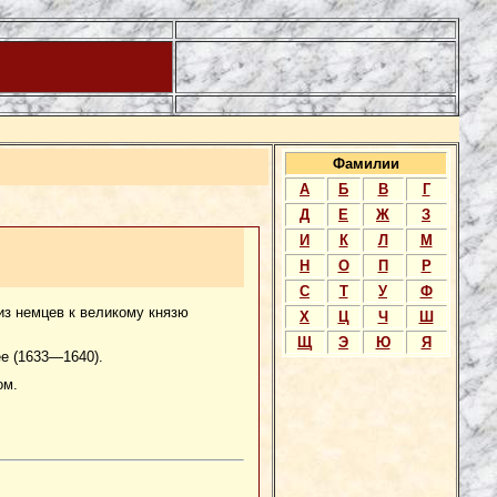
Фамилии
А
Б
В
Г
Д
Е
Ж
З
И
К
Л
М
Н
О
П
Р
С
Т
У
Ф
 из немцев к великому князю
Х
Ц
Ч
Ш
Щ
Э
Ю
Я
е (1633—1640).
ом.