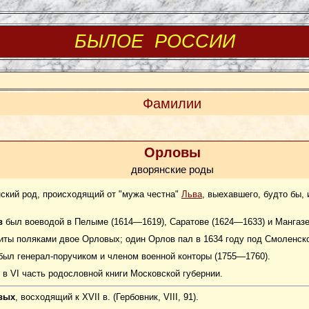
БЫЛОЕ РОССИИ
Фамилии
Орловы
дворянские роды
нский род, происходящий от "мужа честна"
Льва
, выехавшего, будто бы,
в
был воеводой в Пелыме (1614—1619), Саратове (1624—1633) и Мангазе
иты поляками двое Орловых; один Орлов пал в 1634 году под Смоленск
ыл генерал-поручиком и членом военной конторы (1755—1760).
в VI часть родословной книги Московской губернии.
вых
, восходящий к XVII в. (Гербовник, VIII, 91).