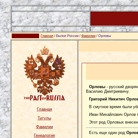
Главная
/ Былое России /
Фамилии
/ Орловы
Орловы
- русский дворя
Василию Дмитриевичу.
Григорий Никитич Орло
В смутное время были уб
Главная
Иван Михайлович Орлов б
Титулы
Этот род Орловых внесен 
Фамилии
Есть еще один род
Орло
Генеалогия