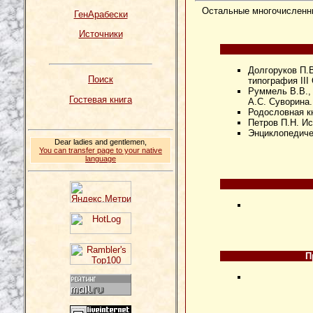
Остальные многочислен
ГенАрабески
Источники
Долгоруков П.В
Поиск
типография III
Руммель В.В., 
Гостевая книга
А.С. Суворина. 
Родословная кни
Петров П.Н. Ис
Энциклопедичес
Dear ladies and gentlemen,
You can transfer page to your native
language
П