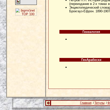
Петров П.Н. История родов 
(переиздание в 2-х томах в
Энциклопедический словарь
Брокгауз-Ефрон. 1890-1907
Генеалогия
ГенАрабески
Главная
/
Титулы
/
Ф