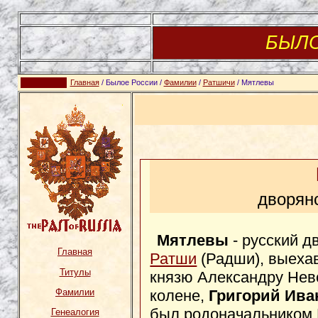
БЫЛ
Главная
/ Былое России /
Фамилии
/
Ратшичи
/ Мятлевы
дворянс
Мятлевы
- русский д
Главная
Ратши
(Радши), выехав
Титулы
князю Александру Нев
колене,
Григорий Ива
Фамилии
был родоначальником
Генеалогия