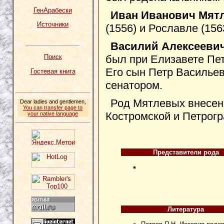
ГенАрабески
Иван Иванович Мят
Источники
(1556) и Рославле (156
Василий Алексееви
был при Елизавете Пе
Поиск
Его сын Петр Васильев
Гостевая книга
сенатором.
Род Мятлевых внесен 
Dear ladies and gentlemen,
You can transfer page to
Костромской и Петрогр
your native language
Представители рода
Литература