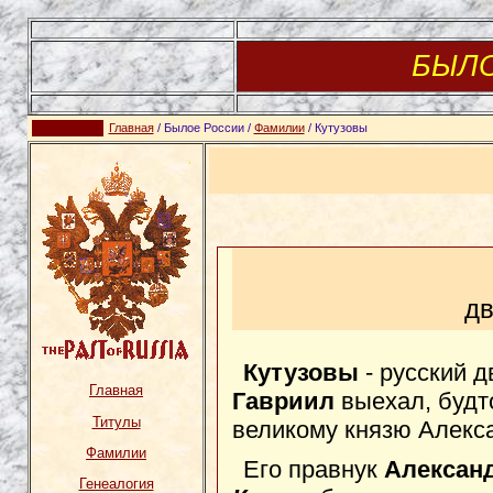
БЫЛ
Главная
/ Былое России /
Фамилии
/ Кутузовы
дв
Кутузовы
- русский д
Главная
Гавриил
выехал, будто
Титулы
великому князю Алекс
Фамилии
Его правнук
Алексан
Генеалогия