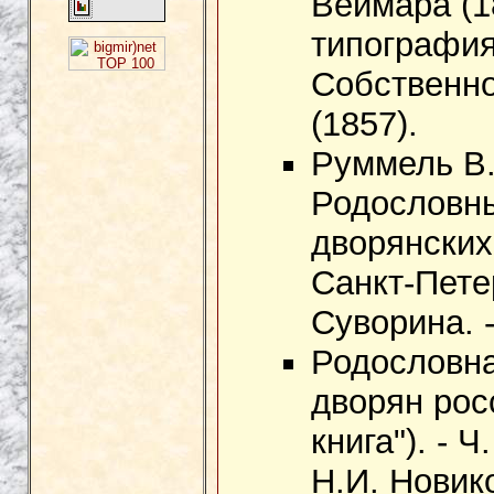
Веймара (18
типография
Собственно
(1857).
Руммель В.
Родословны
дворянских 
Санкт-Пете
Суворина. -
Родословна
дворян рос
книга"). - Ч
Н.И. Новик