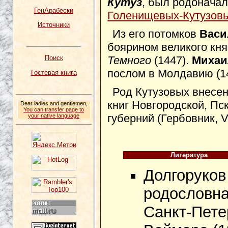
Кутуз
, был родонача
ГенАрабески
Голенищевых-Кутузов
Источники
Из его потомков
Васи
боярином великого кн
Темного
(1447).
Михаи
Поиск
послом в Молдавию (1
Гостевая книга
Род Кутузовых внесен в 
книг Новгородской, Пс
Dear ladies and gentlemen,
You can transfer page to
губерний (Гербовник, V,
your native language
Литература
Долгоруков
родословная 
Санкт-Пете