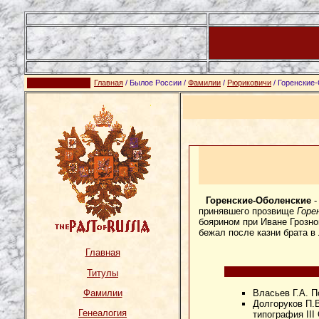
Главная
/ Былое России /
Фамилии
/
Рюриковичи
/ Горенские
Горенские-Оболенские
-
принявшего прозвище
Горе
боярином при Иване Грозно
бежал после казни брата в
Главная
Титулы
Власьев Г.А. 
Фамилии
Долгоруков П.В
Генеалогия
типография III