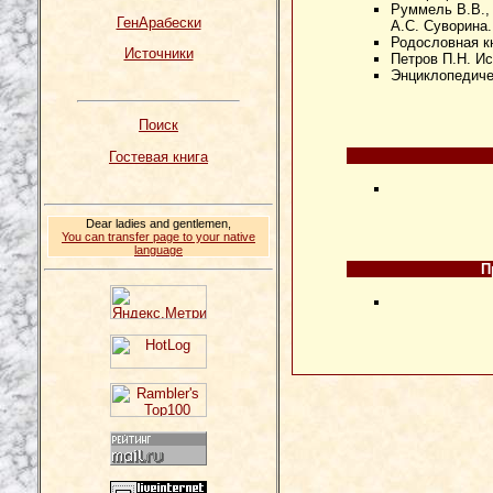
Руммель В.В., 
ГенАрабески
А.С. Суворина. 
Родословная кни
Источники
Петров П.Н. Ис
Энциклопедичес
Поиск
Гостевая книга
Dear ladies and gentlemen,
You can transfer page to your native
language
П