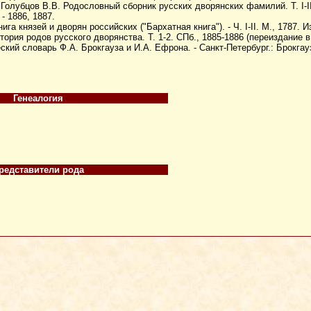
Голубцов В.В. Родословный сборник русских дворянских фамилий. Т. I-II
- 1886, 1887.
га князей и дворян российских ("Бархатная книга"). - Ч. I-II. М., 1787. 
тория родов русского дворянства. Т. 1-2. СПб., 1885-1886 (переиздание в
кий словарь Ф.А. Брокгауза и И.А. Ефрона. - Санкт-Петербург.: Брокгау
Генеалогия
редставители рода