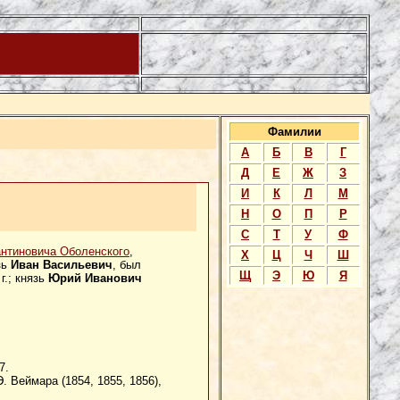
Фамилии
А
Б
В
Г
Д
Е
Ж
З
И
К
Л
М
Н
О
П
Р
С
Т
У
Ф
нтиновича Оболенского
,
Х
Ц
Ч
Ш
зь
Иван Васильевич
, был
Щ
Э
Ю
Я
г.; князь
Юрий Иванович
7.
. Веймара (1854, 1855, 1856),