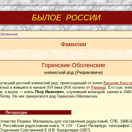
БЫЛОЕ РОССИИ
-Оболенские
Фамилии
Горенские-Оболенские
княжеский род (Рюриковичи)
 угасший русский княжеский род, происходящий от князя
Василия Конста
нский
и жившего в начале XVI века (XIX колено от
Рюрика
). Его сын, кня
м, а внуки — князь
Петр Иванович
, служивший воеводой, казнен в 1565 
 Литву. На них прекратился род Горенских-Оболенских.
Литература
Потомство Рюрика. Материалы для составления родословий, СПБ, 1906-0
. Российская родословная книга. Ч. I-IV. - Санкт-Петербург, типография Э
 Отделения Собственной Е.И.В. Канцелярии (1857).