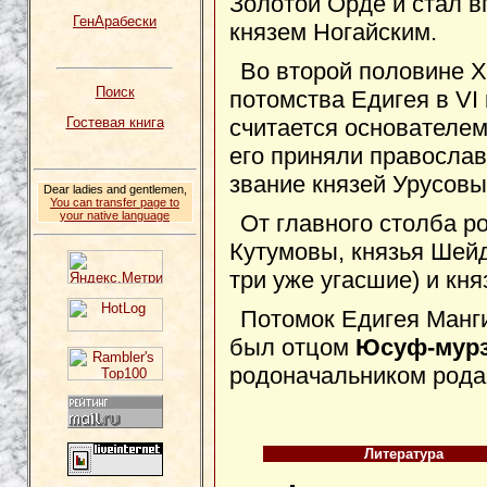
Золотой Орде и стал 
ГенАрабески
князем Ногайским.
Во второй половине X
Поиск
потомства Едигея в VI
считается основателе
Гостевая книга
его приняли правосла
звание князей Урусовы
Dear ladies and gentlemen,
You can transfer page to
your native language
От главного столба ро
Кутумовы, князья Шейд
три уже угасшие) и кн
Потомок Едигея Манги
был отцом
Юсуф-мур
родоначальником род
Литература