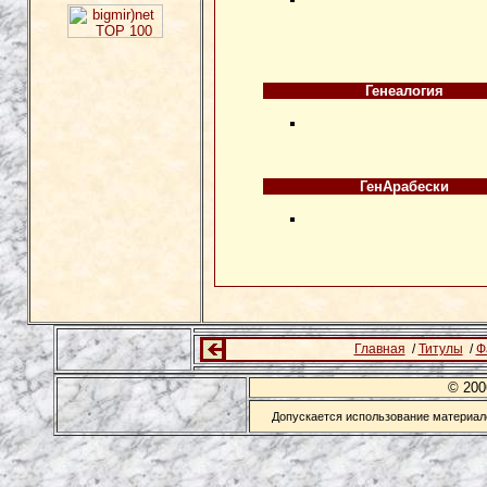
Генеалогия
ГенАрабески
Главная
/
Титулы
/
Ф
© 20
Допускается использование материало