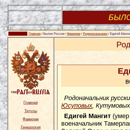
БЫЛ
Главная
/ Былое России /
Фамилии
/
Родоначальники
/ Едигей Манги
Род
Ед
в
Родоначальник русск
Главная
Юсуповых
, Кутумовых
Титулы
Едигей Мангит
(умер 
Фамилии
военачальник Тамерла
Генеалогия