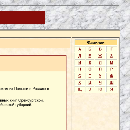
Фамилии
А
Б
В
Г
Д
Е
Ж
З
И
К
Л
М
Н
О
П
Р
С
Т
У
Ф
Х
Ц
Ч
Ш
ехал из Польши в Россию в
Щ
Э
Ю
Я
вных книг Оренбургской,
бовской губерний.