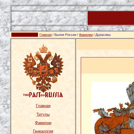
Главная
/ Былое России /
Фамилии
/ Дурасовы
Главная
Титулы
Фамилии
Генеалогия