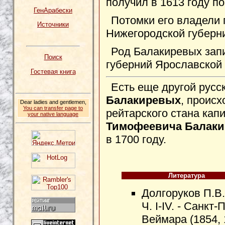
получил в 1613 году п
ГенАрабески
Потомки его владели 
Источники
Нижегородской губерн
Род Балакиревых запи
Поиск
губерний Ярославской
Гостевая книга
Есть еще другой русс
Балакиревых
, проис
Dear ladies and gentlemen,
You can transfer page to
рейтарского стана кап
your native language
Тимофеевича Балаки
в 1700 году.
Литература
Долгоруков П.В.
Ч. I-IV. - Санкт
Веймара (1854, 1