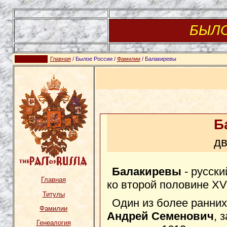
БЫЛ
Главная
/ Былое России /
Фамилии
/ Балакиревы
Б
дв
Балакиревы
- русски
Главная
ко второй половине XV
Титулы
Один из более ранних
Фамилии
Андрей Семенович
, 
Генеалогия