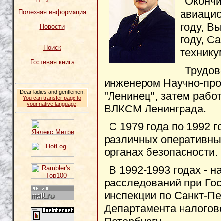
Окончи
авиацио
Полезная информация
году, В
Новости
году, С
Поиск
технику
Гостевая книга
Трудов
инженером Научно-про
Dear ladies and gentlemen,
"Ленинец", затем рабо
You can transfer page to
your native language
.
ВЛКСМ Ленинграда.
С 1979 года по 1992 
различных оперативны
органах безопасности.
В 1992-1993 годах - 
расследований при Го
инспекции по Санкт-Пе
Департамента налогов