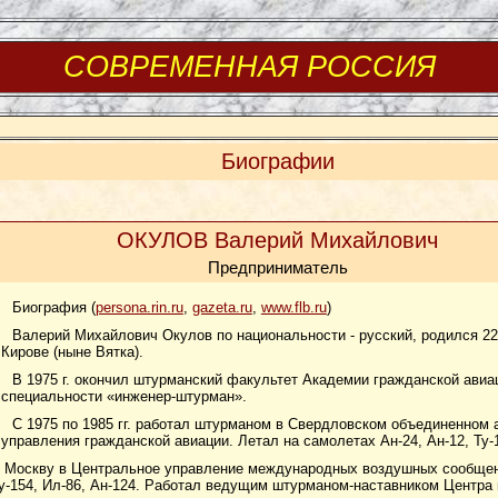
СОВРЕМЕННАЯ РОССИЯ
Биографии
ОКУЛОВ Валерий Михайлович
Предприниматель
Биография (
persona.rin.ru
,
gazeta.ru
,
www.flb.ru
)
Валерий Михайлович Окулов по национальности - русский, родился 22
Кирове (ныне Вятка).
В 1975 г. окончил штурманский факультет Академии гражданской авиац
специальности «инженер-штурман».
С 1975 по 1985 гг. работал штурманом в Свердловском объединенном 
управления гражданской авиации. Летал на самолетах Ан-24, Ан-12, Ту-
 в Москву в Центральное управление международных воздушных сообще
-154, Ил-86, Ан-124. Работал ведущим штурманом-наставником Центра 