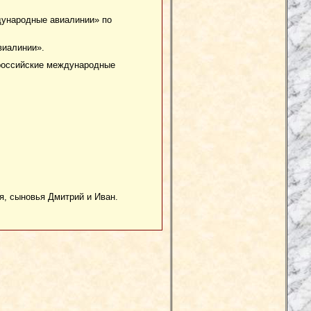
дународные авиалинии» по
виалинии».
 российские международные
я, сыновья Дмитрий и Иван.