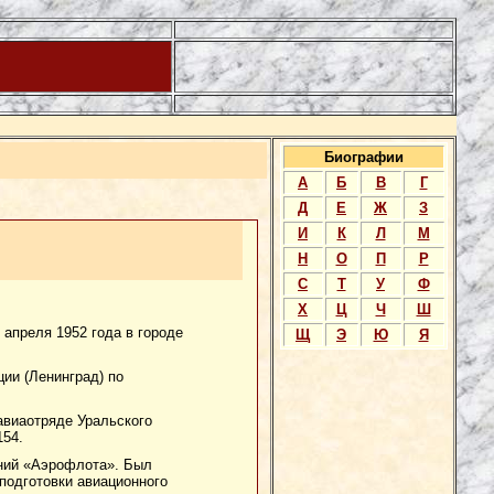
Биографии
А
Б
В
Г
Д
Е
Ж
З
И
К
Л
М
Н
О
П
Р
С
Т
У
Ф
Х
Ц
Ч
Ш
 апреля 1952 года в городе
Щ
Э
Ю
Я
ии (Ленинград) по
авиаотряде Уральского
154.
ний «Аэрофлота». Был
подготовки авиационного