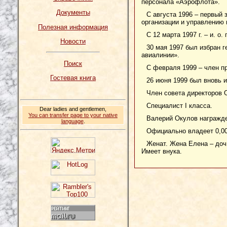
персонала «Аэрофлота».
Документы
С августа 1996 – первый
организации и управлению
Полезная информация
С 12 марта 1997 г. – и. 
Новости
30 мая 1997 был избран 
авиалинии».
Поиск
С февраля 1999 – член 
Гостевая книга
26 июня 1999 был вновь 
Член совета директоров 
Специалист I класса.
Dear ladies and gentlemen,
You can transfer page to your native
Валерий Окулов награжде
language
.
Официально владеет 0,0
Женат. Жена Елена – доч
Имеет внука.