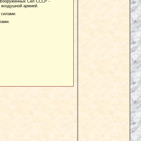
а Вооружённых Сил СССР -
 воздушной армией.
 силами.
лами.