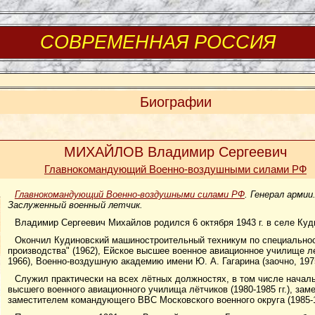
СОВРЕМЕННАЯ РОССИЯ
Биографии
МИХАЙЛОВ Владимир Сергеевич
Главнокомандующий Военно-воздушными силами РФ
Главнокомандующий Военно-воздушными силами РФ
. Генерал армии
Заслуженный военный летчик.
Владимир Сергеевич Михайлов родился 6 октября 1943 г. в селе Куд
Окончил Кудиновский машиностроительный техникум по специальност
производства" (1962), Ейское высшее военное авиационное училище л
1966), Военно-воздушную академию имени Ю. А. Гагарина (заочно, 197
Служил практически на всех лётных должностях, в том числе начал
высшего военного авиационного училища лётчиков (1980-1985 гг.), зам
заместителем командующего ВВС Московского военного округа (1985-19