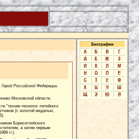
Биографии
А
Б
В
Г
Д
Е
Ж
З
И
К
Л
М
Н
О
П
Р
С
Т
У
Ф
. Герой Российской Федерации.
Х
Ц
Ч
Ш
Щ
Э
Ю
Я
иново Московской области.
и "техник-технолог литейного
етчиков (с золотой медалью,
5).
ьником Борисоглебского
естителем, а затем первым
89 гг.).