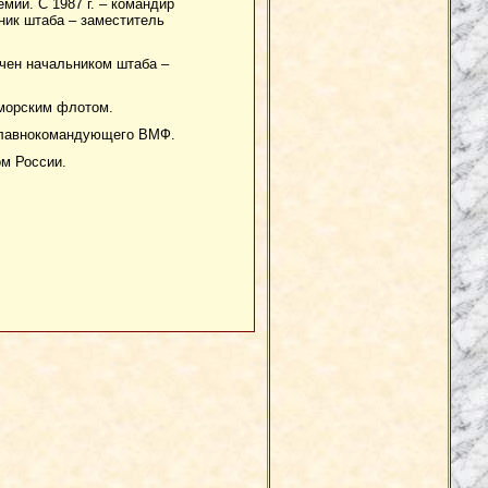
мии. С 1987 г. – командир
ник штаба – заместитель
чен начальником штаба –
оморским флотом.
 главнокомандующего ВМФ.
м России.