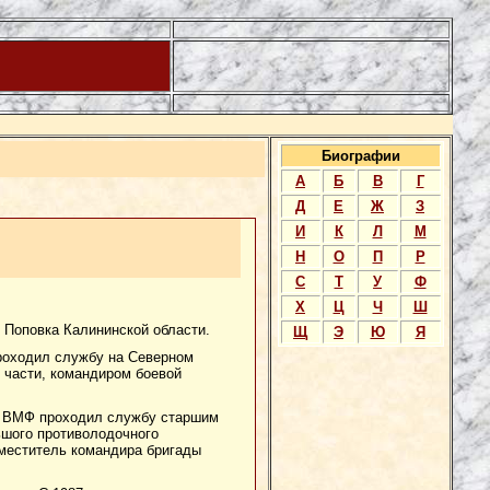
Биографии
А
Б
В
Г
Д
Е
Ж
З
И
К
Л
М
Н
О
П
Р
С
Т
У
Ф
Х
Ц
Ч
Ш
 Поповка Калининской области.
Щ
Э
Ю
Я
Проходил службу на Северном
 части, командиром боевой
ов ВМФ проходил службу старшим
ьшого противолодочного
аместитель командира бригады