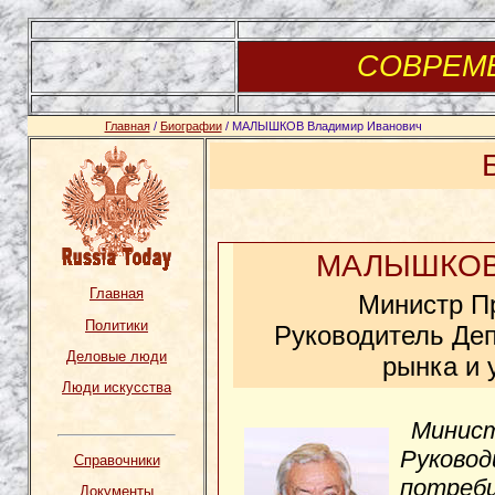
СОВРЕМ
Главная
/
Биографии
/ МАЛЫШКОВ Владимир Иванович
МАЛЫШКОВ 
Главная
Министр П
Политики
Руководитель Деп
Деловые люди
рынка и 
Люди искусства
Минист
Руково
Справочники
потреби
Документы