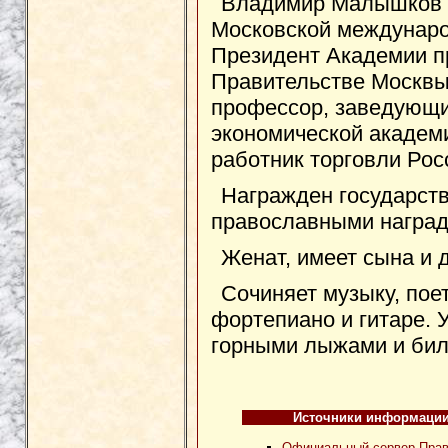
Владимир Малышков 
Московской междунаро
Президент Академии п
Правительстве Москвы,
профессор, заведующи
экономической академ
работник торговли Ро
Награжден государст
православными наград
Женат, имеет сына и 
Сочиняет музыку, поет
фортепиано и гитаре. 
горными лыжами и би
Источники информаци
Официальный сервер Прав