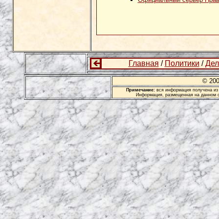
Главная
/
Политики
/
Дел
© 20
Примечание:
вся информация получена из 
Информация, размещенная на данном с