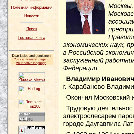
Москвы.
Полезная информация
Московс
Новости
ассоциа
предпр
Поиск
Правите
Гостевая книга
экономических наук, 
в Российской экономич
Dear ladies and gentlemen,
заслуженный работник
You can transfer page to
your native language
.
Федерации.
Владимир Иванови
г. Карабаново Владими
Окончил Московский и
Трудовую деятельност
электрослесарем паро
городе Даугавпилс Лат