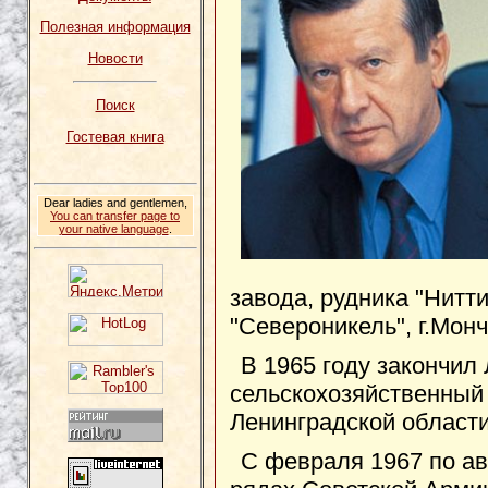
Полезная информация
Новости
Поиск
Гостевая книга
Dear ladies and gentlemen,
You can transfer page to
your native language
.
завода, рудника "Нитт
"Североникель", г.Мон
В 1965 году закончил
сельскохозяйственный 
Ленинградской области
С февраля 1967 по ав