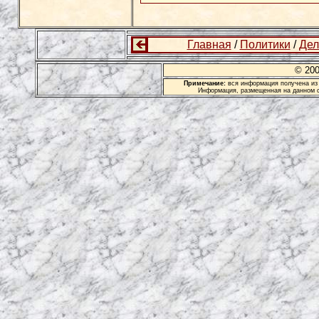
Главная
/
Политики
/
Дел
© 20
Примечание:
вся информация получена из 
Информация, размещенная на данном с