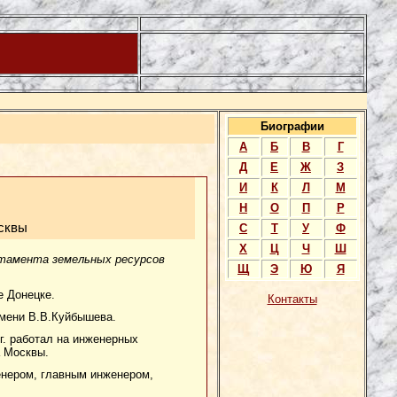
Биографии
А
Б
В
Г
Д
Е
Ж
З
И
К
Л
М
Н
О
П
Р
сквы
С
Т
У
Ф
Х
Ц
Ч
Ш
тамента земельных ресурсов
Щ
Э
Ю
Я
е Донецке.
Контакты
имени В.В.Куйбышева.
г. работал на инженерных
а Москвы.
женером, главным инженером,