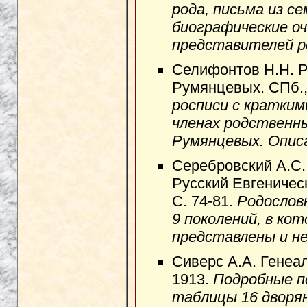
рода, письма из с
биографические о
представителей ро
Селифонтов Н.Н. 
Румянцевых. СПб.,
росписи с кратким
членах родственн
Румянцевых. Описа
Серебровский А.С.
Русский Евгенически
С. 74-81.
Родослов
9 поколений, в ко
представлены и н
Сиверс А.А. Генеал
1913.
Подробные п
таблицы 16 дворян