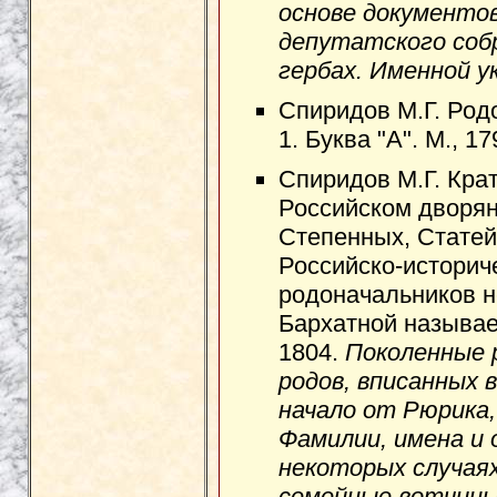
основе документов
депутатского собр
гербах. Именной у
Спиридов М.Г. Род
1. Буква "А". М., 17
Спиридов М.Г. Крат
Российском дворян
Степенных, Статей
Российско-историче
родоначальников н
Бархатной называе
1804.
Поколенные р
родов, вписанных 
начало от Рюрика,
Фамилии, имена и 
некоторых случая
семейные вотчины