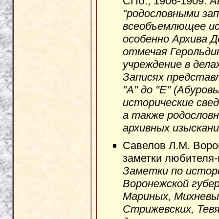
СПб., 1906-1909.
А
"родословными зап
всеобъемлющее ис
особенно Архива 
отмечая Герольди
учреждение в дела
Записях представ
"А" до "Е" (Абуров
исторические свед
а также родослов
архивных изыскани
Савелов Л.М. Воро
заметки любителя-г
Заметки по истор
Воронежской губер
Мариных, Михневы
Стрижевских, Тев