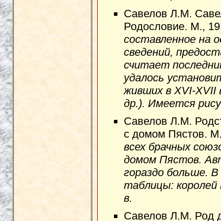
Савелов Л.М. Саве
Родословие. М., 1
составленное на о
сведений, предост
считает последним
удалось установит
живших в XVI-XVII 
др.). Имеется рису
Савелов Л.М. Родс
с домом Пястов. М.
всех брачных союзо
домом Пястов. Ав
гораздо больше. В
таблицы: королей в
в.
Савелов Л.М. Род д