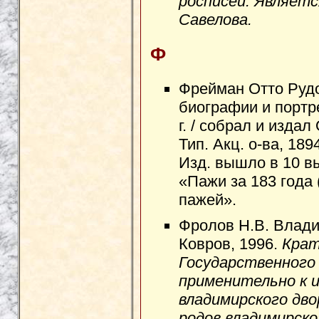
росписей. Являетс
Савелова.
Ф
Фрейман Отто Рудо
биографии и портр
г. / собрал и изда
Тип. Акц. о-ва, 1894-
Изд. вышло в 10 вып
«Пажи за 183 года
пажей».
Фролов Н.В. Влади
Ковров, 1996.
Крат
Государственного
применительно к 
владимирского дво
родов владимирско