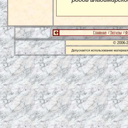
Главная
/
Титулы
/
Ф
© 2006-
Допускается использование материало