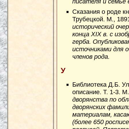
писателя и семье 
Сказания о роде кн
Трубецкой. М., 189
исторический очерк
конца XIX в. с из
герба. Опубликов
источниками для 
членов рода.
У
Библиотека Д.Б. У
описание. Т. 1-3. М
дворянства по обл
дворянских фамили
материалам, каса
(более 650 роспис