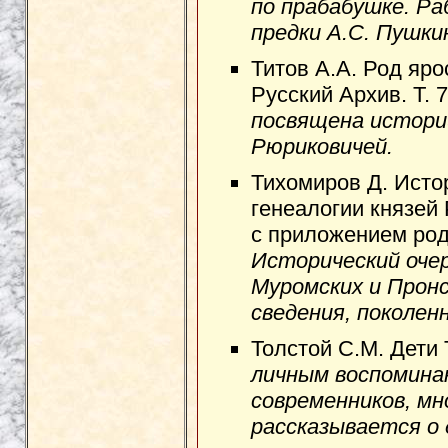
по прабабушке. Ра
предки А.С. Пушкин
Титов А.А. Род яро
Русский Архив. Т. 7
посвящена истории
Рюриковичей.
Тихомиров Д. Исто
генеалогии князей
с приложением род
Исторический очер
Муромских и Пронс
сведения, поколен
Толстой С.М. Дети 
личным воспомина
современников, м
рассказывается о 