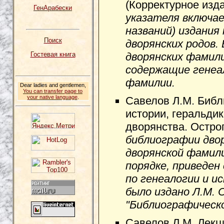
(Корректурное изда
ГенАрабески
указателя включа
названий) издания
Поиск
дворянских родов.
дворянских фамил
Гостевая книга
содержащие генеал
фамилии.
Dear ladies and gentlemen,
You can transfer page to
your native language
.
Савелов Л.М. Библ
истории, геральди
дворянства. Остро
библиографии двор
дворянской фамил
порядке, приведен
по генеалогии и ис
было издано Л.М. 
"Библиографическ
Савелов Л.М. Лекци