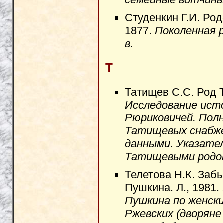
Студенкин Г.И. Ро
1877.
Поколенная р
в.
Т
Татищев С.С. Род 
Исследование исто
Рюриковичей. Полн
Татищевых снабже
данными. Указател
Татищевыми родов
Телетова Н.К. Заб
Пушкина. Л., 1981.
Пушкина по женски
Ржевских (дворяне