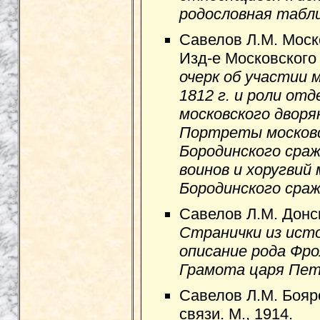
родословная табл
Савелов Л.М. Моско
Изд-е Московского
очерк об участии 
1812 г. и роли от
московского дворя
Портреты московс
Бородинского сраж
воинов и хоругвий
Бородинского сраж
Савелов Л.М. Донск
Странички из истор
описание рода Фро
Грамота царя Петр
Савелов Л.М. Бояр
связи. М., 1914.