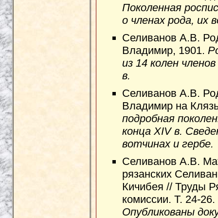
Поколенная роспис
о членах рода, их 
Селиванов А.В. Р
Владимир, 1901.
Р
из 14 колен членов
в.
Селиванов А.В. Ро
Владимир на Клязь
подробная поколен
конца XIV в. Сведе
вотчинах и гербе.
Селиванов А.В. Ма
рязанских Селиван
Кичибея // Труды 
комиссии. Т. 24-26.
Опубликованы док