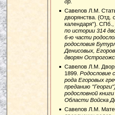
др.
Савелов Л.М. Стать
дворянства. (Отд. о
календаря"). СПб.,
по истории 314 дво
6-ю части родосло
родословия Бутур
Денисовых, Егоров
дворян Острогожск
Савелов Л.М. Двор
1899.
Родословие со
рода Егоровых гре
преданию "Георги")
родословной книги
Области Войска Д
Савелов Л.М. Мате