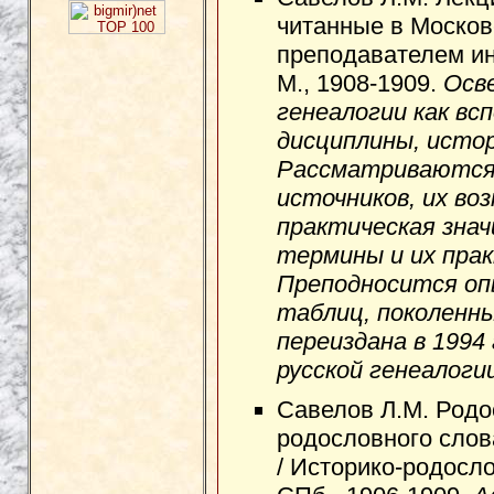
читанные в Москов
преподавателем инс
М., 1908-1909.
Осв
генеалогии как в
дисциплины, исто
Рассматриваются 
источников, их во
практическая знач
термины и их пра
Преподносится оп
таблиц, поколенны
переиздана в 1994 
русской генеалогии
Савелов Л.М. Родо
родословного слов
/ Историко-родосло