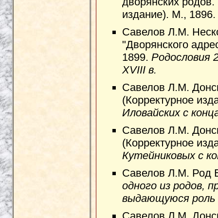
дворянских родов.
издание). М., 1896
Савелов Л.М. Неско
"Дворянского адрес
1899.
Родословия 2
XVIII в.
Савелов Л.М. Донс
(Корректурное изда
Иловайских с конца
Савелов Л.М. Донс
(Корректурное изда
Кутейниковых с кон
Савелов Л.М. Род 
одного из родов, 
выдающуюся роль в
Савелов Л.М. Донск