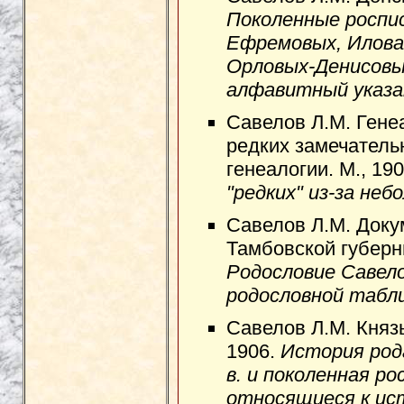
Поколенные роспис
Ефремовых, Илова
Орловых-Денисовых
алфавитный указа
Савелов Л.М. Гене
редких замечатель
генеалогии. М., 19
"редких" из-за неб
Савелов Л.М. Док
Тамбовской губерни
Родословие Савело
родословной таблиц
Савелов Л.М. Княз
1906.
История рода
в. и поколенная р
относящиеся к ист