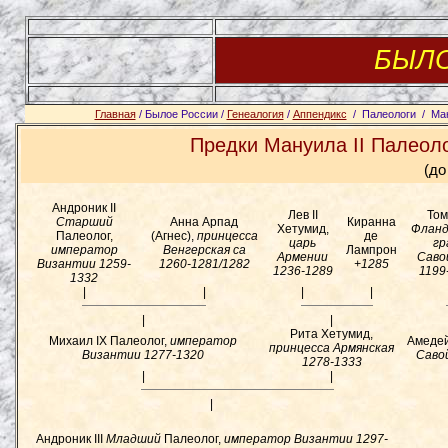
БЫЛ
Главная
/ Былое России /
Генеалогия
/
Аппендикс
/ Палеологи / Ману
Предки Мануила II Палеоло
(до
Андроник II
Лев II
Тома
Старший
Анна Арпад
Киранна
Хетумид,
Фланд
Палеолог,
(Агнес),
принцесса
де
царь
гр
император
Венгерская
ca
Лампрон
Армении
Саво
Византии
1259-
1260-1281/1282
+1285
1236-1289
1199
1332
|
|
|
|
|
|
Рита Хетумид,
Михаил IX Палеолог,
император
Амеде
принцесса Армянская
Византии
1277-1320
Саво
1278-1333
|
|
|
Андроник III
Младший
Палеолог,
император Византии
1297-