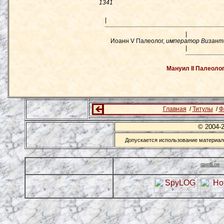
1341
|
|
Иоанн V Палеолог,
император Визант
|
Мануил II Палеоло
Главная
/
Титулы
/
Ф
© 2004-
Допускается использование материало