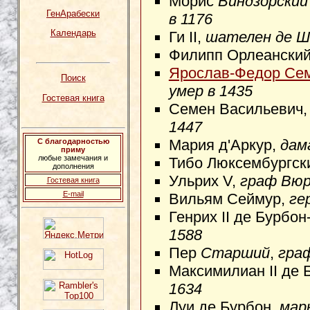
Морис
Виндзорский
ГенАрабески
в 1176
Календарь
Ги II,
шателен де Ш
Филипп Орлеански
Ярослав-Федор Се
Поиск
умер в 1435
Гостевая книга
Семен Васильевич
1447
Мария д'Аркур,
дам
С благодарностью
приму
любые замечания и
Тибо Люксембургск
дополнения
Ульрих V,
граф Вюр
Гостевая книга
E-mail
Вильям Сеймур,
ге
Генрих II де Бурбо
1588
Пер
Старший
,
гра
Максимилиан II де 
1634
Луи де Бурбон,
мар