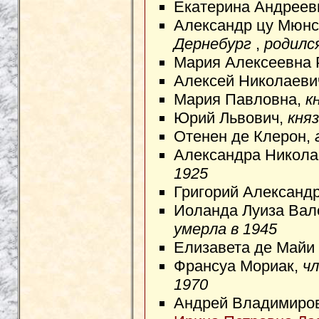
Екатерина Андреев
Александр цу Мюнс
Дернебург
,
родился
Мария Алексеевна 
Алексей Николаеви
Мария Павловна,
к
Юрий Львович,
кня
Отенен де Клерон,
Александра Никола
1925
Григорий Александ
Иоланда Луиза Вал
умерла в 1945
Елизавета де Майи
Франсуа Мориак,
ч
1970
Андрей Владимиро