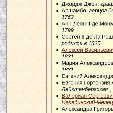
Джордж Джон,
граф
Аршамбо,
герцог д
1762
Анн-Леон II де Мон
1799
Состен II де Ла Ро
родился в 1825
Алексей Васильеви
1831
Мария Александро
1831
Евгений Александр
Евгения Гортензия 
Лейхтенбергская
,
Валериан Сергееви
Нелединский-Мелец
Александра Григор