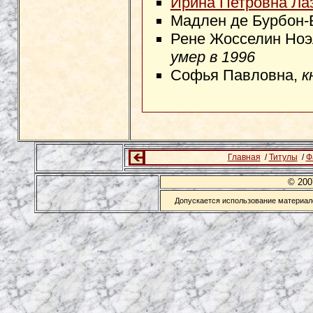
Ирина Петровна Ла
Мадлен де Бурбон-
Рене Жосселин Ноэ
умер в 1996
Софья Павловна,
к
Главная
/
Титулы
/
Ф
© 20
Допускается использование материало