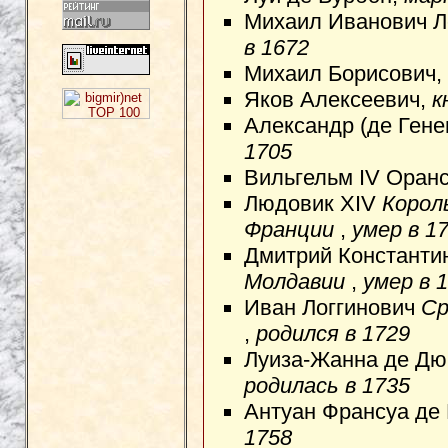
Михаил Иванович Л
в 1672
Михаил Борисович,
Яков Алексеевич,
к
Александр (де Гене
1705
Вильгельм IV Оранс
Людовик XIV
Корол
Франции
,
умер в 1
Дмитрий Константи
Молдавии
,
умер в 
Иван Логгинович
Ср
,
родился в 1729
Луиза-Жанна де Д
родилась в 1735
Антуан Франсуа де
1758