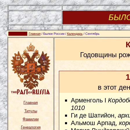
БЫЛ
Главная
/ Былое России /
Календарь
/ Сентябрь
Годовщины рож
1
в этот де
Арменголь I
Кордоб
Главная
1010
Титулы
Ги де Шатийон,
арх
Фамилии
Альмош Арпад,
кор
Генеалогия