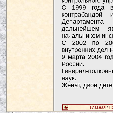
контрольного уп
С 1999 года в
контрабандой 
Департамента
дальнейшем я
начальником инс
С 2002 по 200
внутренних дел 
9 марта 2004 го
России.
Генерал-полков
наук.
Женат, двое дет
Главная
/
П