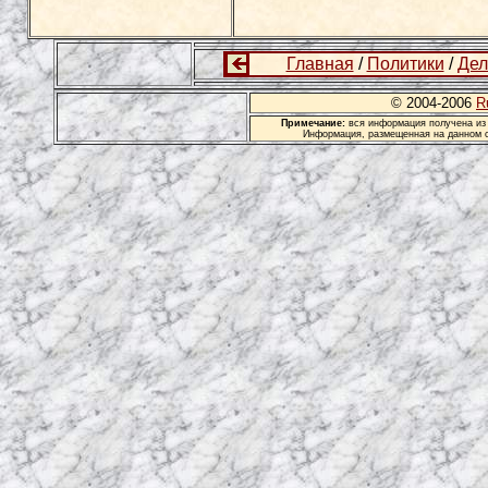
Главная
/
Политики
/
Дел
© 2004-2006
R
Примечание:
вся информация получена из 
Информация, размещенная на данном с