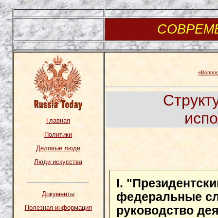
СОВРЕМ
«Вопрос
Структ
испо
Главная
Политики
Деловые люди
Люди искусства
I. "Президентск
Документы
федеральные сл
Полезная информация
руководство де