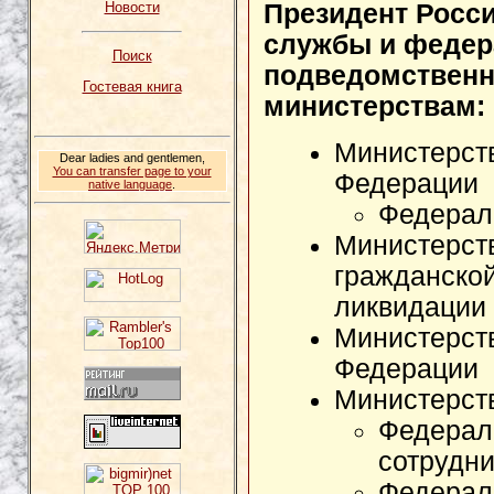
Президент Росс
Новости
службы и федер
Поиск
подведомствен
Гостевая книга
министерствам:
Министерст
Dear ladies and gentlemen,
You can transfer page to your
Федерации
native language
.
Федерал
Министерст
гражданско
ликвидации 
Министерст
Федерации
Министерст
Федерал
сотрудни
Федерал